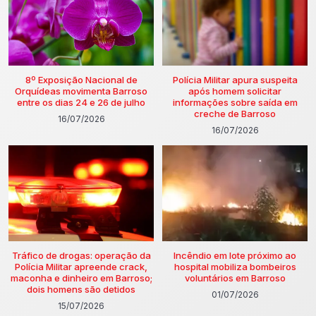
8º Exposição Nacional de
Polícia Militar apura suspeita
Orquídeas movimenta Barroso
após homem solicitar
entre os dias 24 e 26 de julho
informações sobre saída em
creche de Barroso
16/07/2026
16/07/2026
Tráfico de drogas: operação da
Incêndio em lote próximo ao
Polícia Militar apreende crack,
hospital mobiliza bombeiros
maconha e dinheiro em Barroso;
voluntários em Barroso
dois homens são detidos
01/07/2026
15/07/2026