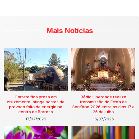
Mais Notícias
Carreta fica presa em
Rádio Liberdade realiza
cruzamento, atinge postes de
transmissão da Festa de
provoca falta de energia no
Sant’Ana 2026 entre os dias 17 e
centro de Barroso
26 de julho
17/07/2026
16/07/2026