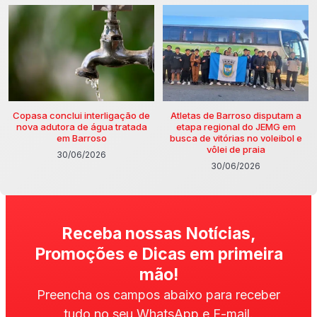
Copasa conclui interligação de
Atletas de Barroso disputam a
nova adutora de água tratada
etapa regional do JEMG em
em Barroso
busca de vitórias no voleibol e
vôlei de praia
30/06/2026
30/06/2026
Receba nossas Notícias,
Promoções e Dicas em primeira
mão!
Preencha os campos abaixo para receber
tudo no seu WhatsApp e E-mail.