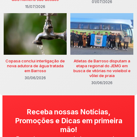
01/07/2026
15/07/2026
Copasa conclui interligação de
Atletas de Barroso disputam a
nova adutora de água tratada
etapa regional do JEMG em
em Barroso
busca de vitórias no voleibol e
vôlei de praia
30/06/2026
30/06/2026
Receba nossas Notícias,
Promoções e Dicas em primeira
mão!