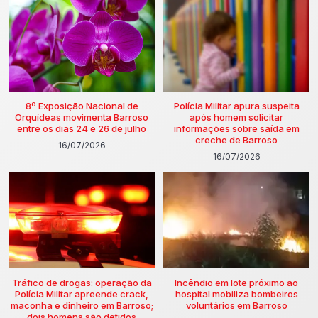
8º Exposição Nacional de
Polícia Militar apura suspeita
Orquídeas movimenta Barroso
após homem solicitar
entre os dias 24 e 26 de julho
informações sobre saída em
creche de Barroso
16/07/2026
16/07/2026
Tráfico de drogas: operação da
Incêndio em lote próximo ao
Polícia Militar apreende crack,
hospital mobiliza bombeiros
maconha e dinheiro em Barroso;
voluntários em Barroso
dois homens são detidos