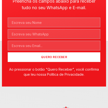
Preencha os campos abaixo para receber
tudo no seu WhatsApp e E-mail.
QUERO RECEBER
Ao pressionar o botão "Quero Receber", você confirma
que leu nossa Política de Privacidade.