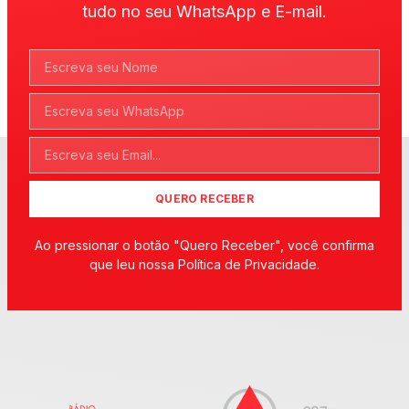
tudo no seu WhatsApp e E-mail.
QUERO RECEBER
Ao pressionar o botão "Quero Receber", você confirma
que leu nossa Política de Privacidade.