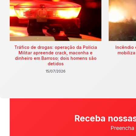
Tráfico de drogas: operação da Polícia
Incêndio 
Militar apreende crack, maconha e
mobiliza
dinheiro em Barroso; dois homens são
detidos
15/07/2026
Receba nossas
Preencha 