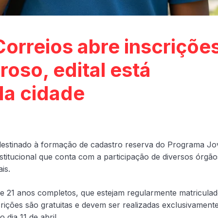
orreios abre inscriçõe
rroso, edital está
da cidade
o destinado à formação de cadastro reserva do Programa J
nstitucional que conta com a participação de diversos órgão
is.
e 21 anos completos, que estejam regularmente matriculad
ições são gratuitas e devem ser realizadas exclusivament
o dia 11 de abril.