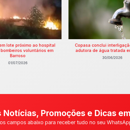
em lote próximo ao hospital
Copasa conclui interligaç
 bombeiros voluntários em
adutora de água tratada e
Barroso
30/06/2026
01/07/2026
 Notícias, Promoções e Dicas em
os campos abaixo para receber tudo no seu WhatsApp