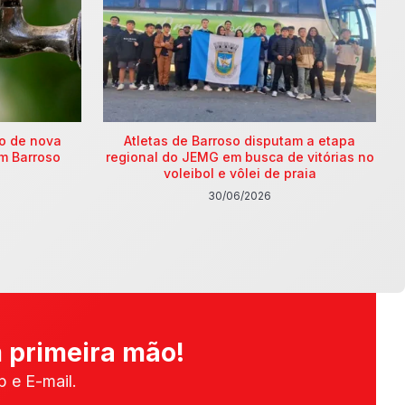
ão de nova
Atletas de Barroso disputam a etapa
m Barroso
regional do JEMG em busca de vitórias no
voleibol e vôlei de praia
30/06/2026
 primeira mão!
 e E-mail.