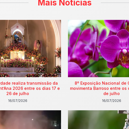
Mais Notícias
rdade realiza transmissão da
8º Exposição Nacional de 
nt’Ana 2026 entre os dias 17 e
movimenta Barroso entre os 
26 de julho
de julho
16/07/2026
16/07/2026