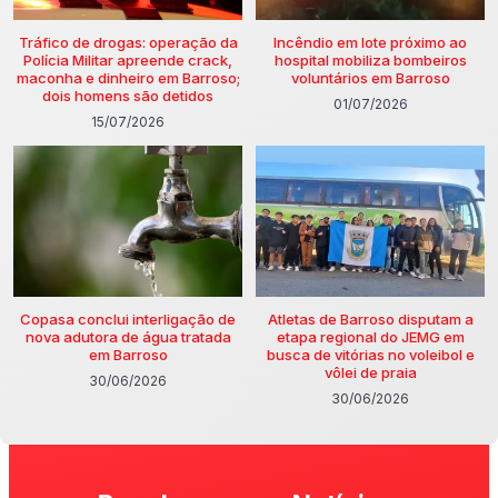
Tráfico de drogas: operação da
Incêndio em lote próximo ao
Polícia Militar apreende crack,
hospital mobiliza bombeiros
maconha e dinheiro em Barroso;
voluntários em Barroso
dois homens são detidos
01/07/2026
15/07/2026
Copasa conclui interligação de
Atletas de Barroso disputam a
nova adutora de água tratada
etapa regional do JEMG em
em Barroso
busca de vitórias no voleibol e
vôlei de praia
30/06/2026
30/06/2026