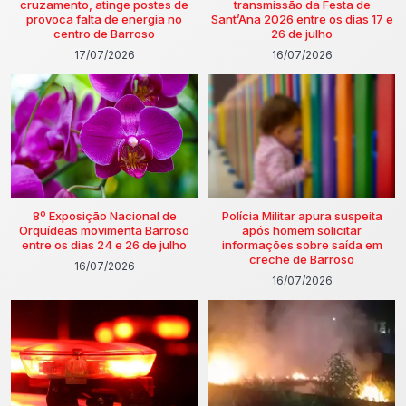
cruzamento, atinge postes de
transmissão da Festa de
provoca falta de energia no
Sant’Ana 2026 entre os dias 17 e
centro de Barroso
26 de julho
17/07/2026
16/07/2026
8º Exposição Nacional de
Polícia Militar apura suspeita
Orquídeas movimenta Barroso
após homem solicitar
entre os dias 24 e 26 de julho
informações sobre saída em
creche de Barroso
16/07/2026
16/07/2026