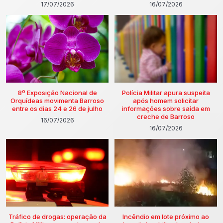
17/07/2026
16/07/2026
8º Exposição Nacional de
Polícia Militar apura suspeita
Orquídeas movimenta Barroso
após homem solicitar
entre os dias 24 e 26 de julho
informações sobre saída em
creche de Barroso
16/07/2026
16/07/2026
Tráfico de drogas: operação da
Incêndio em lote próximo ao