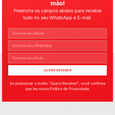
mão!
Preencha os campos abaixo para receber
tudo no seu WhatsApp e E-mail.
QUERO RECEBER
Ao pressionar o botão "Quero Receber", você confirma
que leu nossa Política de Privacidade.