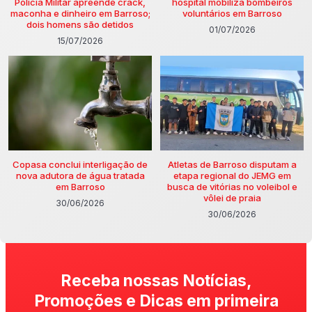
Polícia Militar apreende crack,
hospital mobiliza bombeiros
maconha e dinheiro em Barroso;
voluntários em Barroso
dois homens são detidos
01/07/2026
15/07/2026
Copasa conclui interligação de
Atletas de Barroso disputam a
nova adutora de água tratada
etapa regional do JEMG em
em Barroso
busca de vitórias no voleibol e
vôlei de praia
30/06/2026
30/06/2026
Receba nossas Notícias,
Promoções e Dicas em primeira