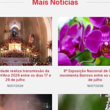
Mais Notícias
rdade realiza transmissão da
8º Exposição Nacional de 
nt’Ana 2026 entre os dias 17 e
movimenta Barroso entre os 
26 de julho
de julho
16/07/2026
16/07/2026