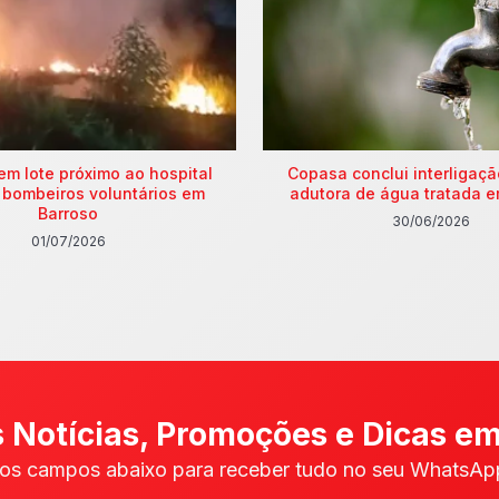
em lote próximo ao hospital
Copasa conclui interligaç
 bombeiros voluntários em
adutora de água tratada e
Barroso
30/06/2026
01/07/2026
 Notícias, Promoções e Dicas em
os campos abaixo para receber tudo no seu WhatsApp