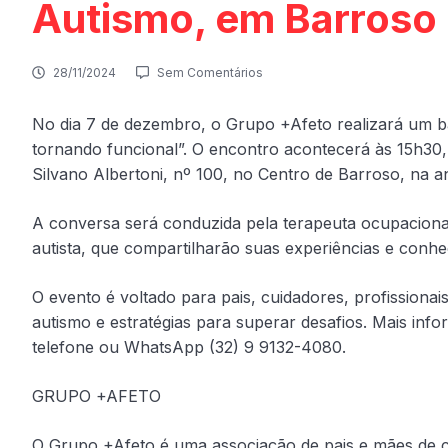
Autismo, em Barroso
28/11/2024
Sem Comentários
No dia 7 de dezembro, o Grupo +Afeto realizará um b
tornando funcional”. O encontro acontecerá às 15h30
Silvano Albertoni, nº 100, no Centro de Barroso, na a
A conversa será conduzida pela terapeuta ocupacional
autista, que compartilharão suas experiências e conh
O evento é voltado para pais, cuidadores, profission
autismo e estratégias para superar desafios. Mais inf
telefone ou WhatsApp (32) 9 9132-4080.
GRUPO +AFETO
O Grupo +Afeto é uma associação de pais e mães de c