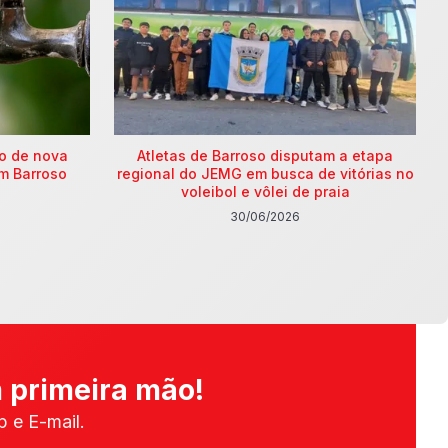
ão de nova
Atletas de Barroso disputam a etapa
m Barroso
regional do JEMG em busca de vitórias no
voleibol e vôlei de praia
30/06/2026
 primeira mão!
 e E-mail.