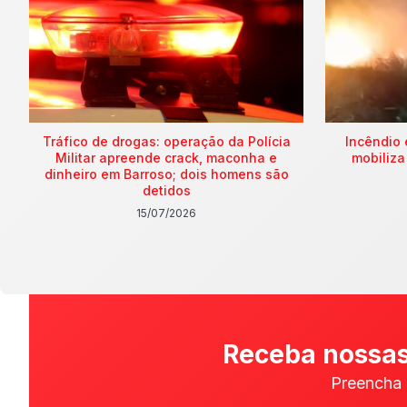
Tráfico de drogas: operação da Polícia
Incêndio 
Militar apreende crack, maconha e
mobiliza
dinheiro em Barroso; dois homens são
detidos
15/07/2026
Receba nossas
Preencha 