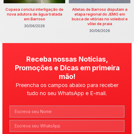
Copasa conclui interligação de
Atletas de Barroso disputam a
nova adutora de água tratada
etapa regional do JEMG em
em Barroso
busca de vitórias no voleibol e
vôlei de praia
30/06/2026
30/06/2026
Receba nossas Notícias,
Promoções e Dicas em primeira
mão!
Preencha os campos abaixo para receber
tudo no seu WhatsApp e E-mail.