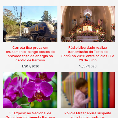
Carreta fica presa em
Rádio Liberdade realiza
cruzamento, atinge postes de
transmissão da Festa de
provoca falta de energia no
Sant’Ana 2026 entre os dias 17 e
centro de Barroso
26 de julho
17/07/2026
16/07/2026
8º Exposição Nacional de
Polícia Militar apura suspeita
Orquídeas movimenta Barroso
após homem solicitar