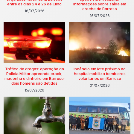
entre os dias 24 e 26 de julho
informações sobre saída em
creche de Barroso
16/07/2026
16/07/2026
Tráfico de drogas: operação da
Incêndio em lote próximo ao
Polícia Militar apreende crack,
hospital mobiliza bombeiros
maconha e dinheiro em Barroso;
voluntários em Barroso
dois homens são detidos
01/07/2026
15/07/2026