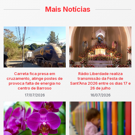
Mais Notícias
Carreta fica presa em
Rádio Liberdade realiza
cruzamento, atinge postes de
transmissão da Festa de
provoca falta de energia no
Sant’Ana 2026 entre os dias 17 e
centro de Barroso
26 de julho
17/07/2026
16/07/2026