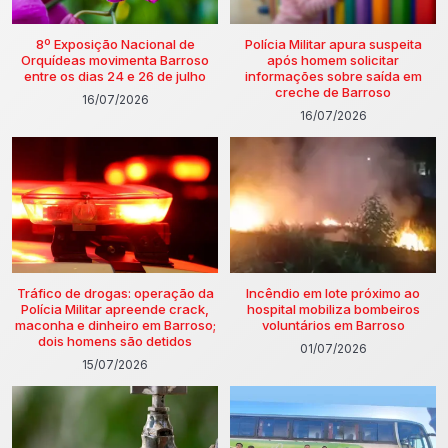
8º Exposição Nacional de
Polícia Militar apura suspeita
Orquídeas movimenta Barroso
após homem solicitar
entre os dias 24 e 26 de julho
informações sobre saída em
creche de Barroso
16/07/2026
16/07/2026
Tráfico de drogas: operação da
Incêndio em lote próximo ao
Polícia Militar apreende crack,
hospital mobiliza bombeiros
maconha e dinheiro em Barroso;
voluntários em Barroso
dois homens são detidos
01/07/2026
15/07/2026