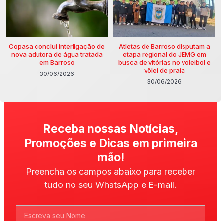
Copasa conclui interligação de
Atletas de Barroso disputam a
nova adutora de água tratada
etapa regional do JEMG em
em Barroso
busca de vitórias no voleibol e
vôlei de praia
30/06/2026
30/06/2026
Receba nossas Notícias,
Promoções e Dicas em primeira
mão!
Preencha os campos abaixo para receber
tudo no seu WhatsApp e E-mail.