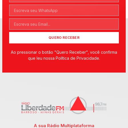
QUERO RECEBER
Ao pressionar o botão "Quero Receber", você confirma
que leu nossa Política de Privacidade.
A sua Rádio Multiplataforma