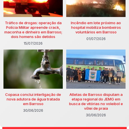
Tráfico de drogas: operação da
Incêndio em lote próximo ao
Polícia Militar apreende crack,
hospital mobiliza bombeiros
maconha e dinheiro em Barroso;
voluntários em Barroso
dois homens são detidos
01/07/2026
15/07/2026
Copasa conclui interligação de
Atletas de Barroso disputam a
nova adutora de água tratada
etapa regional do JEMG em
em Barroso
busca de vitórias no voleibol e
vôlei de praia
30/06/2026
30/06/2026