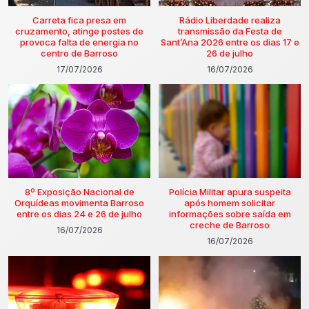
Carreta fica presa em
Rádio Liberdade realiza
cruzamento, atinge postes de
transmissão da Festa de
provoca falta de energia no
Sant’Ana 2026 entre os dias 17 e
centro de Barroso
26 de julho
17/07/2026
16/07/2026
8º Exposição Nacional de
Polícia Militar apura suspeita
Orquídeas movimenta Barroso
após homem solicitar
entre os dias 24 e 26 de julho
informações sobre saída em
creche de Barroso
16/07/2026
16/07/2026