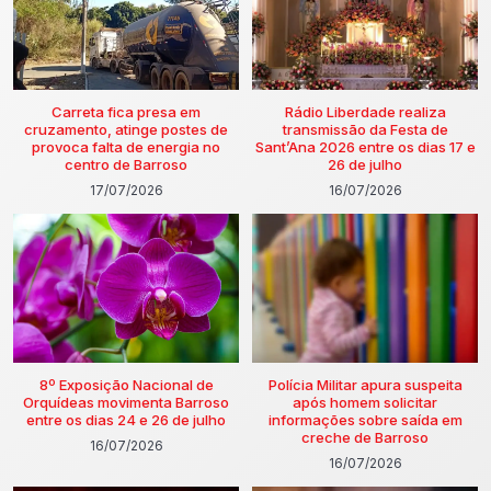
Carreta fica presa em
Rádio Liberdade realiza
cruzamento, atinge postes de
transmissão da Festa de
provoca falta de energia no
Sant’Ana 2026 entre os dias 17 e
centro de Barroso
26 de julho
17/07/2026
16/07/2026
8º Exposição Nacional de
Polícia Militar apura suspeita
Orquídeas movimenta Barroso
após homem solicitar
entre os dias 24 e 26 de julho
informações sobre saída em
creche de Barroso
16/07/2026
16/07/2026