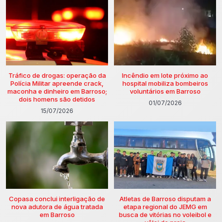
Tráfico de drogas: operação da
Incêndio em lote próximo ao
Polícia Militar apreende crack,
hospital mobiliza bombeiros
maconha e dinheiro em Barroso;
voluntários em Barroso
dois homens são detidos
01/07/2026
15/07/2026
Copasa conclui interligação de
Atletas de Barroso disputam a
nova adutora de água tratada
etapa regional do JEMG em
em Barroso
busca de vitórias no voleibol e