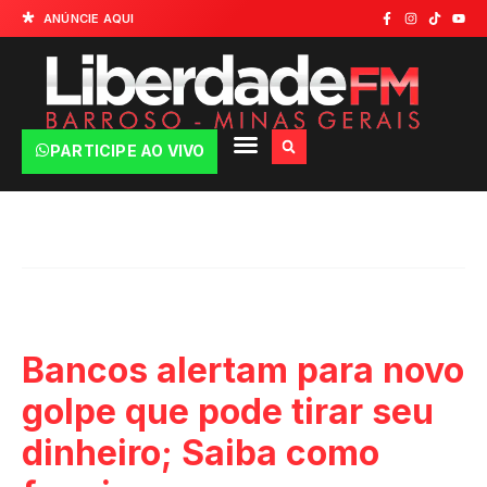
ANÚNCIE AQUI
PARTICIPE AO VIVO
Bancos alertam para novo
golpe que pode tirar seu
dinheiro; Saiba como