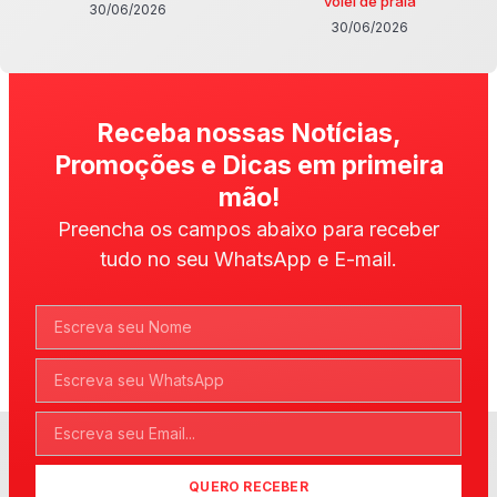
vôlei de praia
30/06/2026
30/06/2026
Receba nossas Notícias,
Promoções e Dicas em primeira
mão!
Preencha os campos abaixo para receber
tudo no seu WhatsApp e E-mail.
QUERO RECEBER