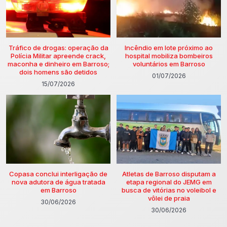
Tráfico de drogas: operação da
Incêndio em lote próximo ao
Polícia Militar apreende crack,
hospital mobiliza bombeiros
maconha e dinheiro em Barroso;
voluntários em Barroso
dois homens são detidos
01/07/2026
15/07/2026
Copasa conclui interligação de
Atletas de Barroso disputam a
nova adutora de água tratada
etapa regional do JEMG em
em Barroso
busca de vitórias no voleibol e
vôlei de praia
30/06/2026
30/06/2026