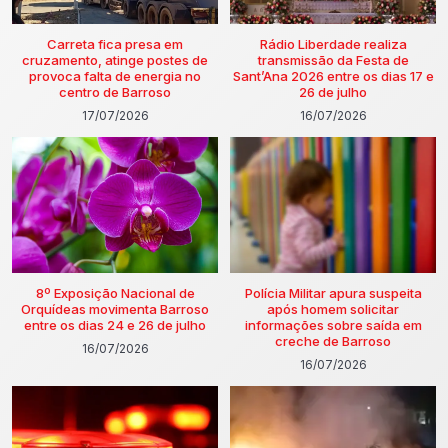
Carreta fica presa em
Rádio Liberdade realiza
cruzamento, atinge postes de
transmissão da Festa de
provoca falta de energia no
Sant’Ana 2026 entre os dias 17 e
centro de Barroso
26 de julho
17/07/2026
16/07/2026
8º Exposição Nacional de
Polícia Militar apura suspeita
Orquídeas movimenta Barroso
após homem solicitar
entre os dias 24 e 26 de julho
informações sobre saída em
creche de Barroso
16/07/2026
16/07/2026