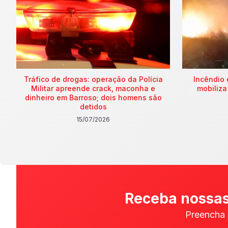
Tráfico de drogas: operação da Polícia
Incêndio 
Militar apreende crack, maconha e
mobiliza
dinheiro em Barroso; dois homens são
detidos
15/07/2026
Receba nossas
Preencha 