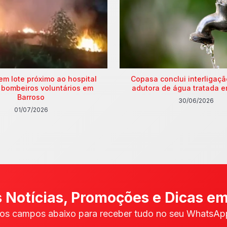
em lote próximo ao hospital
Copasa conclui interligaç
 bombeiros voluntários em
adutora de água tratada e
Barroso
30/06/2026
01/07/2026
 Notícias, Promoções e Dicas em
os campos abaixo para receber tudo no seu WhatsApp