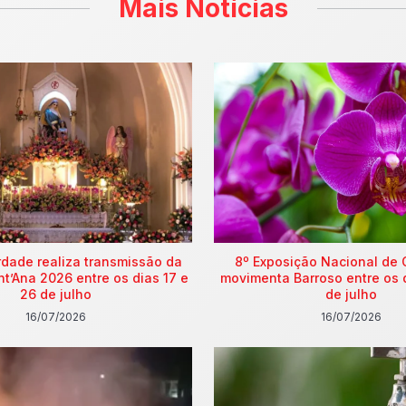
Mais Notícias
rdade realiza transmissão da
8º Exposição Nacional de 
nt’Ana 2026 entre os dias 17 e
movimenta Barroso entre os 
26 de julho
de julho
16/07/2026
16/07/2026