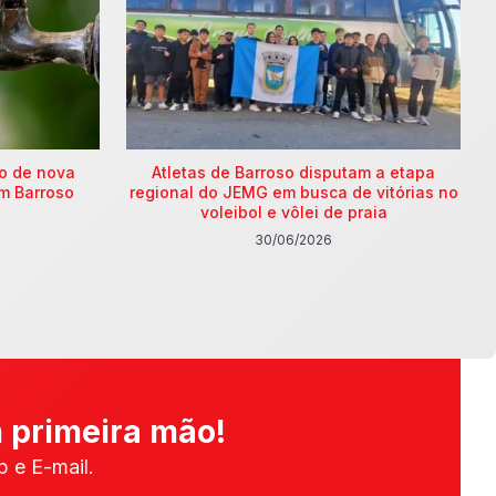
ão de nova
Atletas de Barroso disputam a etapa
m Barroso
regional do JEMG em busca de vitórias no
voleibol e vôlei de praia
30/06/2026
 primeira mão!
 e E-mail.