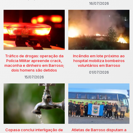
16/07/2026
Tráfico de drogas: operação da
Incêndio em lote próximo ao
Polícia Militar apreende crack,
hospital mobiliza bombeiros
maconha e dinheiro em Barroso;
voluntários em Barroso
dois homens são detidos
01/07/2026
15/07/2026
Copasa conclui interligação de
Atletas de Barroso disputam a