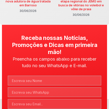
nova adutora de água tratada
etapa regional do JEMG em
em Barroso
busca de vitórias no voleibol e
vôlei de praia
30/06/2026
30/06/2026
Receba nossas Notícias,
Promoções e Dicas em primeira
mão!
Preencha os campos abaixo para receber
tudo no seu WhatsApp e E-mail.