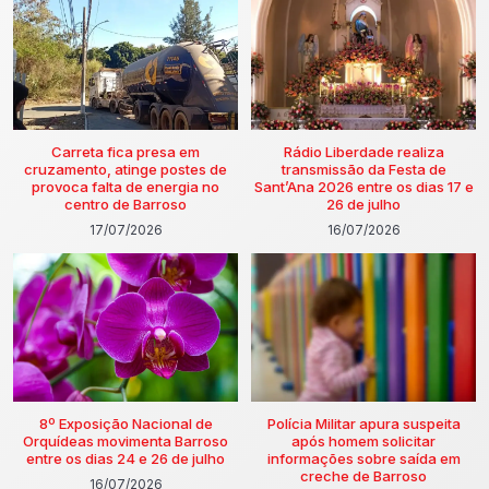
Carreta fica presa em
Rádio Liberdade realiza
cruzamento, atinge postes de
transmissão da Festa de
provoca falta de energia no
Sant’Ana 2026 entre os dias 17 e
centro de Barroso
26 de julho
17/07/2026
16/07/2026
8º Exposição Nacional de
Polícia Militar apura suspeita
Orquídeas movimenta Barroso
após homem solicitar
entre os dias 24 e 26 de julho
informações sobre saída em
creche de Barroso
16/07/2026