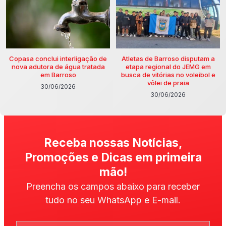
Copasa conclui interligação de
Atletas de Barroso disputam a
nova adutora de água tratada
etapa regional do JEMG em
em Barroso
busca de vitórias no voleibol e
vôlei de praia
30/06/2026
30/06/2026
Receba nossas Notícias,
Promoções e Dicas em primeira
mão!
Preencha os campos abaixo para receber
tudo no seu WhatsApp e E-mail.