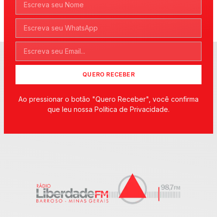
QUERO RECEBER
Ao pressionar o botão "Quero Receber", você confirma
que leu nossa Política de Privacidade.