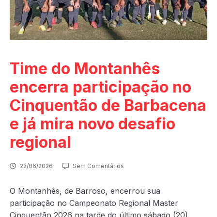
Time do Montanhês
encerra participação no
Cinquentão de Barbacena
e já mira novo desafio
regional
22/06/2026
Sem Comentários
O Montanhês, de Barroso, encerrou sua
participação no Campeonato Regional Master
Cinquentão 2026 na tarde do último sábado (20),