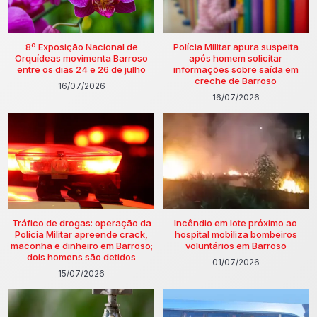
8º Exposição Nacional de
Polícia Militar apura suspeita
Orquídeas movimenta Barroso
após homem solicitar
entre os dias 24 e 26 de julho
informações sobre saída em
creche de Barroso
16/07/2026
16/07/2026
Tráfico de drogas: operação da
Incêndio em lote próximo ao
Polícia Militar apreende crack,
hospital mobiliza bombeiros
maconha e dinheiro em Barroso;
voluntários em Barroso
dois homens são detidos
01/07/2026
15/07/2026