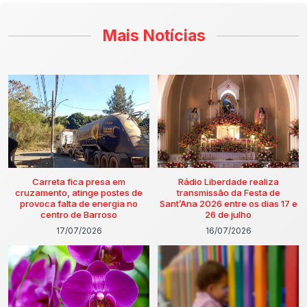
Mais Notícias
Carreta fica presa em
Rádio Liberdade realiza
cruzamento, atinge postes de
transmissão da Festa de
provoca falta de energia no
Sant’Ana 2026 entre os dias 17 e
centro de Barroso
26 de julho
17/07/2026
16/07/2026