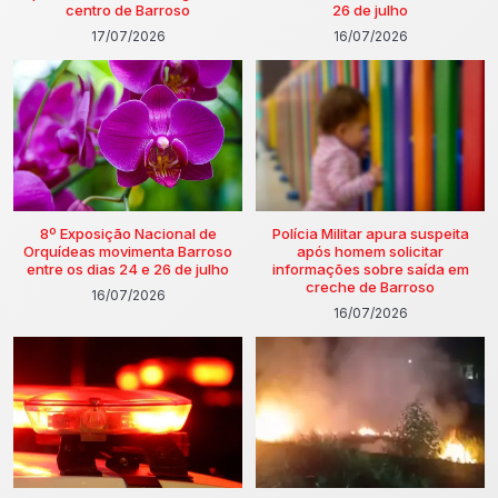
centro de Barroso
26 de julho
17/07/2026
16/07/2026
8º Exposição Nacional de
Polícia Militar apura suspeita
Orquídeas movimenta Barroso
após homem solicitar
entre os dias 24 e 26 de julho
informações sobre saída em
creche de Barroso
16/07/2026
16/07/2026