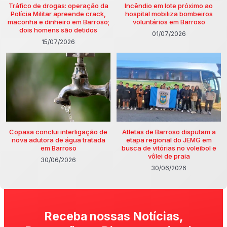
Tráfico de drogas: operação da
Incêndio em lote próximo ao
Polícia Militar apreende crack,
hospital mobiliza bombeiros
maconha e dinheiro em Barroso;
voluntários em Barroso
dois homens são detidos
01/07/2026
15/07/2026
Copasa conclui interligação de
Atletas de Barroso disputam a
nova adutora de água tratada
etapa regional do JEMG em
em Barroso
busca de vitórias no voleibol e
vôlei de praia
30/06/2026
30/06/2026
Receba nossas Notícias,