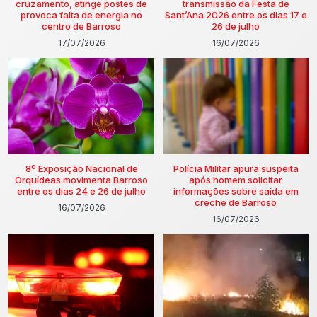
cruzamento, atinge postes de
transmissão da Festa de
provoca falta de energia no
Sant’Ana 2026 entre os dias 17 e
centro de Barroso
26 de julho
17/07/2026
16/07/2026
8º Exposição Nacional de
Polícia Militar apura suspeita
Orquídeas movimenta Barroso
após homem solicitar
entre os dias 24 e 26 de julho
informações sobre saída em
creche de Barroso
16/07/2026
16/07/2026