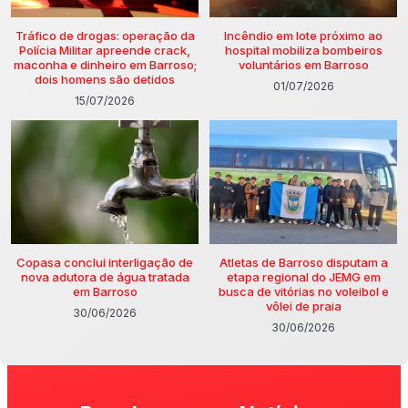
Tráfico de drogas: operação da
Incêndio em lote próximo ao
Polícia Militar apreende crack,
hospital mobiliza bombeiros
maconha e dinheiro em Barroso;
voluntários em Barroso
dois homens são detidos
01/07/2026
15/07/2026
Copasa conclui interligação de
Atletas de Barroso disputam a
nova adutora de água tratada
etapa regional do JEMG em
em Barroso
busca de vitórias no voleibol e
vôlei de praia
30/06/2026
30/06/2026