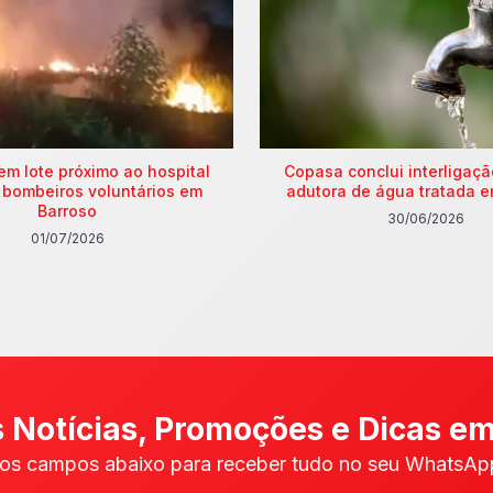
em lote próximo ao hospital
Copasa conclui interligaç
 bombeiros voluntários em
adutora de água tratada e
Barroso
30/06/2026
01/07/2026
 Notícias, Promoções e Dicas em
os campos abaixo para receber tudo no seu WhatsApp