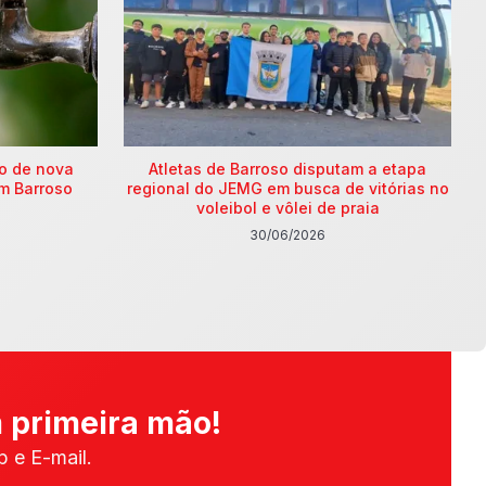
ão de nova
Atletas de Barroso disputam a etapa
m Barroso
regional do JEMG em busca de vitórias no
voleibol e vôlei de praia
30/06/2026
 primeira mão!
 e E-mail.