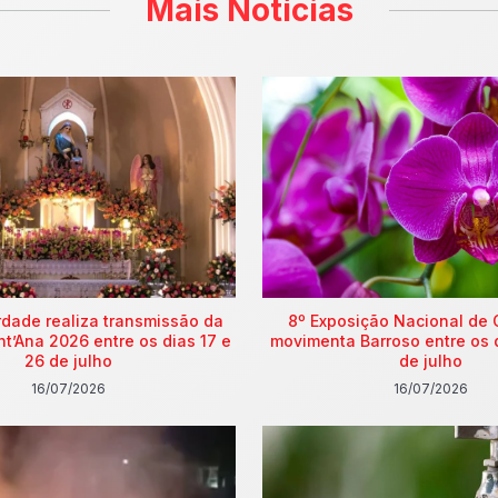
Mais Notícias
rdade realiza transmissão da
8º Exposição Nacional de 
nt’Ana 2026 entre os dias 17 e
movimenta Barroso entre os 
26 de julho
de julho
16/07/2026
16/07/2026