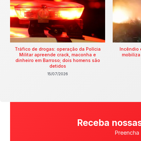
Tráfico de drogas: operação da Polícia
Incêndio 
Militar apreende crack, maconha e
mobiliza
dinheiro em Barroso; dois homens são
detidos
15/07/2026
Receba nossas
Preencha 