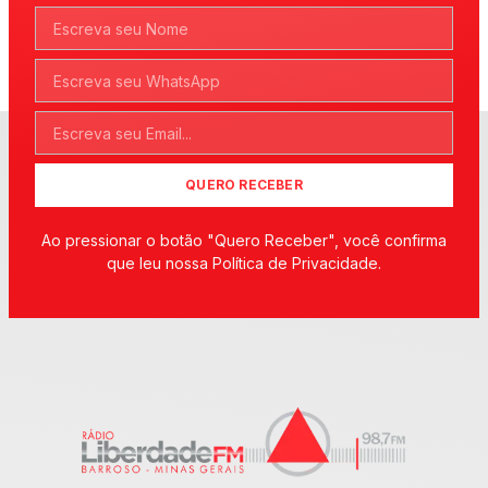
QUERO RECEBER
Ao pressionar o botão "Quero Receber", você confirma
que leu nossa Política de Privacidade.