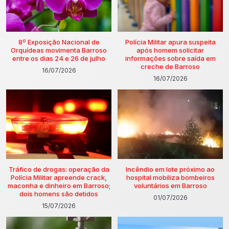
8º Exposição Nacional de
Polícia Militar apura suspeita
Orquídeas movimenta Barroso
após homem solicitar
entre os dias 24 e 26 de julho
informações sobre saída em
creche de Barroso
16/07/2026
16/07/2026
Tráfico de drogas: operação da
Incêndio em lote próximo ao
Polícia Militar apreende crack,
hospital mobiliza bombeiros
maconha e dinheiro em Barroso;
voluntários em Barroso
dois homens são detidos
01/07/2026
15/07/2026