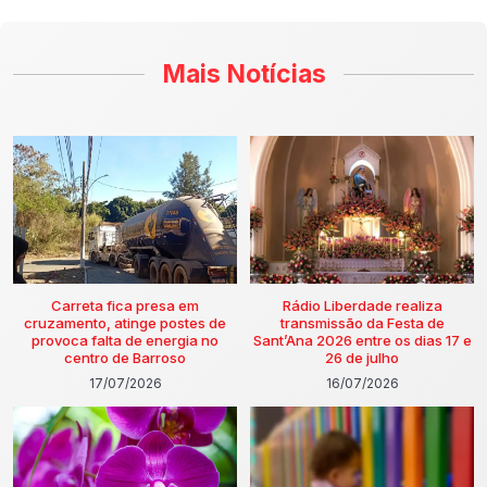
Mais Notícias
Carreta fica presa em
Rádio Liberdade realiza
cruzamento, atinge postes de
transmissão da Festa de
provoca falta de energia no
Sant’Ana 2026 entre os dias 17 e
centro de Barroso
26 de julho
17/07/2026
16/07/2026