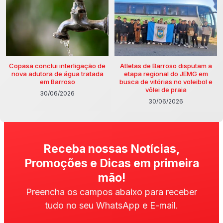
Copasa conclui interligação de
Atletas de Barroso disputam a
nova adutora de água tratada
etapa regional do JEMG em
em Barroso
busca de vitórias no voleibol e
vôlei de praia
30/06/2026
30/06/2026
Receba nossas Notícias,
Promoções e Dicas em primeira
mão!
Preencha os campos abaixo para receber
tudo no seu WhatsApp e E-mail.