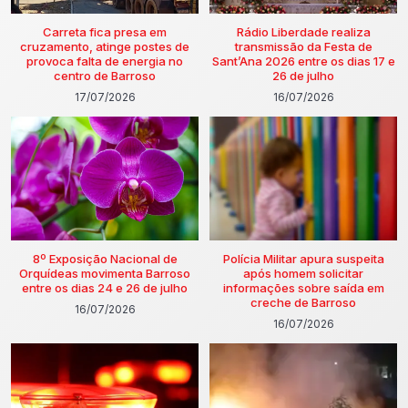
Carreta fica presa em
Rádio Liberdade realiza
cruzamento, atinge postes de
transmissão da Festa de
provoca falta de energia no
Sant’Ana 2026 entre os dias 17 e
centro de Barroso
26 de julho
17/07/2026
16/07/2026
8º Exposição Nacional de
Polícia Militar apura suspeita
Orquídeas movimenta Barroso
após homem solicitar
entre os dias 24 e 26 de julho
informações sobre saída em
creche de Barroso
16/07/2026
16/07/2026