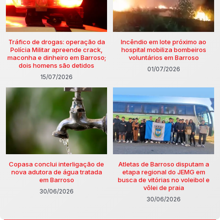
Tráfico de drogas: operação da
Incêndio em lote próximo ao
Polícia Militar apreende crack,
hospital mobiliza bombeiros
maconha e dinheiro em Barroso;
voluntários em Barroso
dois homens são detidos
01/07/2026
15/07/2026
Copasa conclui interligação de
Atletas de Barroso disputam a
nova adutora de água tratada
etapa regional do JEMG em
em Barroso
busca de vitórias no voleibol e
vôlei de praia
30/06/2026
30/06/2026