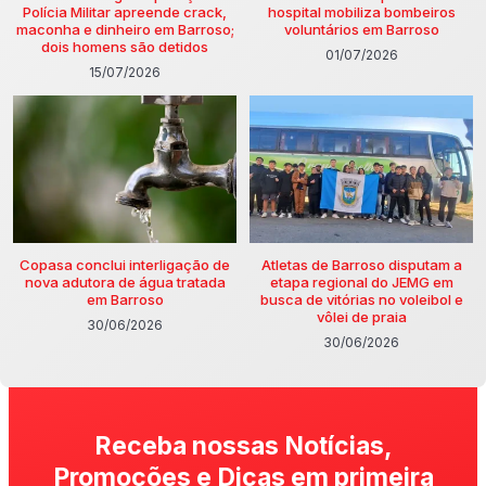
Polícia Militar apreende crack,
hospital mobiliza bombeiros
maconha e dinheiro em Barroso;
voluntários em Barroso
dois homens são detidos
01/07/2026
15/07/2026
Copasa conclui interligação de
Atletas de Barroso disputam a
nova adutora de água tratada
etapa regional do JEMG em
em Barroso
busca de vitórias no voleibol e
vôlei de praia
30/06/2026
30/06/2026
Receba nossas Notícias,
Promoções e Dicas em primeira