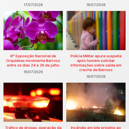
17/07/2026
16/07/2026
8º Exposição Nacional de
Polícia Militar apura suspeita
Orquídeas movimenta Barroso
após homem solicitar
entre os dias 24 e 26 de julho
informações sobre saída em
creche de Barroso
16/07/2026
16/07/2026
Tráfico de drogas: operação da
Incêndio em lote próximo ao