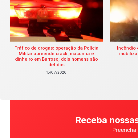
Tráfico de drogas: operação da Polícia
Incêndio 
Militar apreende crack, maconha e
mobiliza
dinheiro em Barroso; dois homens são
detidos
15/07/2026
Receba nossas
Preencha 