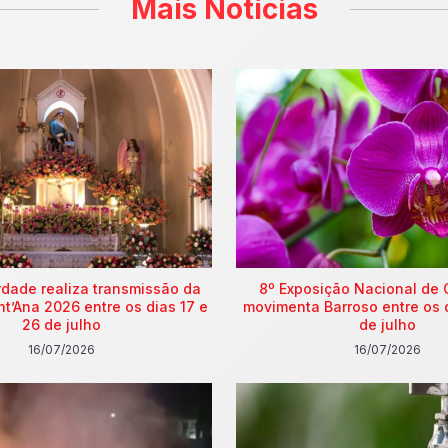
Mais Notícias
rdade realiza transmissão da
8º Exposição Nacional de 
nt’Ana 2026 entre os dias 17 e
movimenta Barroso entre os 
26 de julho
de julho
16/07/2026
16/07/2026