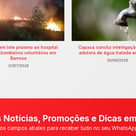
em lote próximo ao hospital
Copasa conclui interligaç
 bombeiros voluntários em
adutora de água tratada e
Barroso
30/06/2026
01/07/2026
 Notícias, Promoções e Dicas em
os campos abaixo para receber tudo no seu WhatsApp