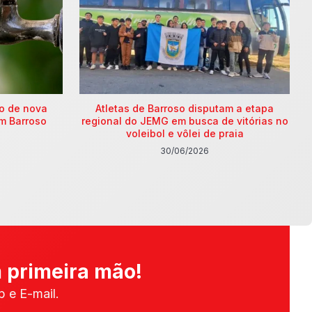
ão de nova
Atletas de Barroso disputam a etapa
m Barroso
regional do JEMG em busca de vitórias no
voleibol e vôlei de praia
30/06/2026
 primeira mão!
 e E-mail.