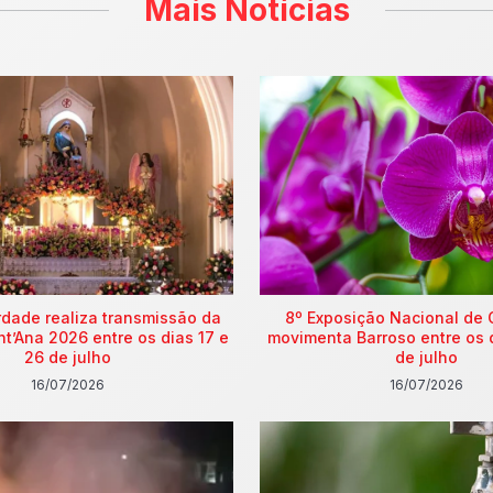
Mais Notícias
rdade realiza transmissão da
8º Exposição Nacional de 
nt’Ana 2026 entre os dias 17 e
movimenta Barroso entre os 
26 de julho
de julho
16/07/2026
16/07/2026