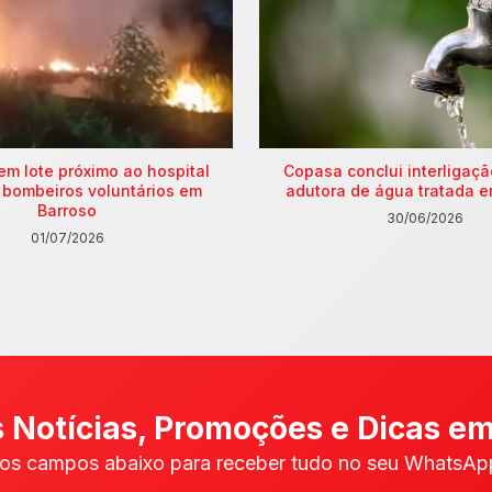
em lote próximo ao hospital
Copasa conclui interligaç
 bombeiros voluntários em
adutora de água tratada e
Barroso
30/06/2026
01/07/2026
 Notícias, Promoções e Dicas em
os campos abaixo para receber tudo no seu WhatsApp