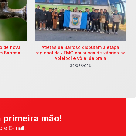
ão de nova
Atletas de Barroso disputam a etapa
m Barroso
regional do JEMG em busca de vitórias no
voleibol e vôlei de praia
30/06/2026
 primeira mão!
 e E-mail.