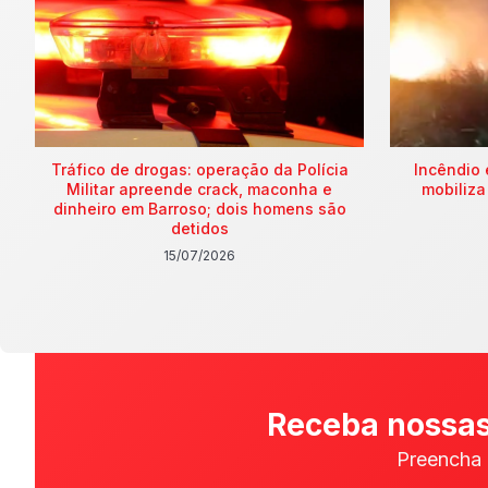
Tráfico de drogas: operação da Polícia
Incêndio 
Militar apreende crack, maconha e
mobiliza
dinheiro em Barroso; dois homens são
detidos
15/07/2026
Receba nossas
Preencha 