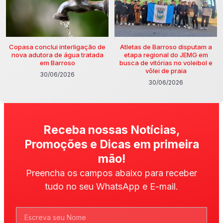
Copasa conclui interligação de
Atletas de Barroso disputam a
nova adutora de água tratada
etapa regional do JEMG em
em Barroso
busca de vitórias no voleibol e
vôlei de praia
30/06/2026
30/06/2026
Receba nossas Notícias,
Promoções e Dicas em primeira
mão!
Preencha os campos abaixo para receber
tudo no seu WhatsApp e E-mail.