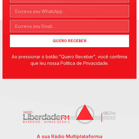
QUERO RECEBER
Ao pressionar o botão "Quero Receber", você confirma
que leu nossa Política de Privacidade.
A sua Rádio Multiplataforma