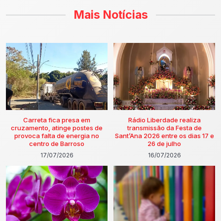
Mais Notícias
Carreta fica presa em
Rádio Liberdade realiza
cruzamento, atinge postes de
transmissão da Festa de
provoca falta de energia no
Sant’Ana 2026 entre os dias 17 e
centro de Barroso
26 de julho
17/07/2026
16/07/2026