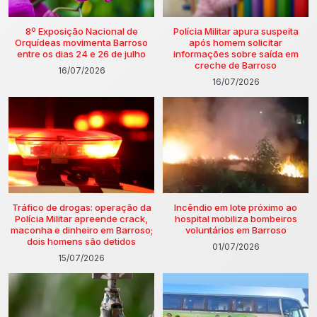
8º Exposição Nacional de
Polícia Militar apura suspeita
Orquídeas movimenta Barroso
após homem solicitar
entre os dias 24 e 26 de julho
informações sobre saída em
creche de Barroso
16/07/2026
16/07/2026
Tráfico de drogas: operação da
Incêndio em lote próximo ao
Polícia Militar apreende crack,
hospital mobiliza bombeiros
maconha e dinheiro em Barroso;
voluntários em Barroso
dois homens são detidos
01/07/2026
15/07/2026