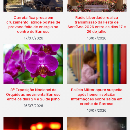
Carreta fica presa em
Rádio Liberdade realiza
cruzamento, atinge postes de
transmissão da Festa de
provoca falta de energia no
Sant’Ana 2026 entre os dias 17 e
centro de Barroso
26 de julho
17/07/2026
16/07/2026
8º Exposição Nacional de
Polícia Militar apura suspeita
Orquídeas movimenta Barroso
após homem solicitar
entre os dias 24 e 26 de julho
informações sobre saída em
creche de Barroso
16/07/2026
16/07/2026