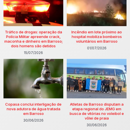
Tráfico de drogas: operação da
Incêndio em lote próximo ao
Polícia Militar apreende crack,
hospital mobiliza bombeiros
maconha e dinheiro em Barroso;
voluntários em Barroso
dois homens são detidos
01/07/2026
15/07/2026
Copasa conclui interligação de
Atletas de Barroso disputam a
nova adutora de água tratada
etapa regional do JEMG em
em Barroso
busca de vitórias no voleibol e
vôlei de praia
30/06/2026
30/06/2026