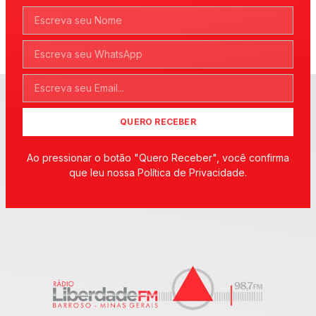
QUERO RECEBER
Ao pressionar o botão "Quero Receber", você confirma
que leu nossa Política de Privacidade.