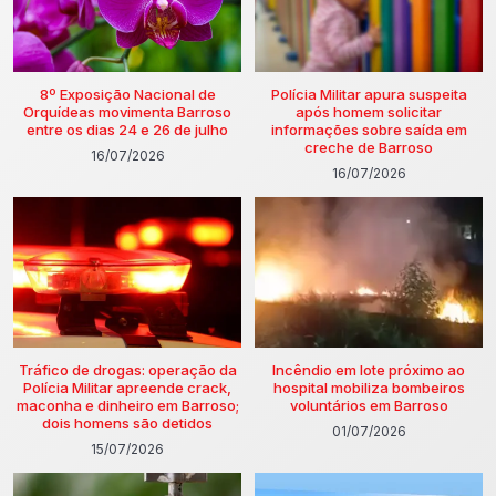
8º Exposição Nacional de
Polícia Militar apura suspeita
Orquídeas movimenta Barroso
após homem solicitar
entre os dias 24 e 26 de julho
informações sobre saída em
creche de Barroso
16/07/2026
16/07/2026
Tráfico de drogas: operação da
Incêndio em lote próximo ao
Polícia Militar apreende crack,
hospital mobiliza bombeiros
maconha e dinheiro em Barroso;
voluntários em Barroso
dois homens são detidos
01/07/2026
15/07/2026