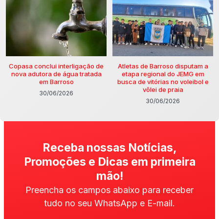
Copasa conclui interligação de
Atletas de Barroso disputam a
nova adutora de água tratada
etapa regional do JEMG em
em Barroso
busca de vitórias no voleibol e
vôlei de praia
30/06/2026
30/06/2026
Receba nossas Notícias,
Promoções e Dicas em primeira
mão!
Preencha os campos abaixo para receber
tudo no seu WhatsApp e E-mail.