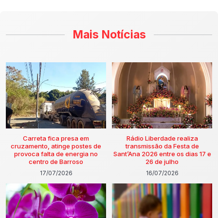
Mais Notícias
Carreta fica presa em
Rádio Liberdade realiza
cruzamento, atinge postes de
transmissão da Festa de
provoca falta de energia no
Sant’Ana 2026 entre os dias 17 e
centro de Barroso
26 de julho
17/07/2026
16/07/2026