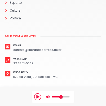
Esporte
Cultura
Política
FALE COM A GENTE!
EMAIL
contato@liberdadebarroso.fm.br
WHATSAPP
32 3351-1049
ENDEREÇO
R. Bela Vista, 80, Barroso - MG
2026
Radio Liberdade FM Barroso.
Todos os direitos reservados.
Desenvolvido por: TR3S Marketing Digital