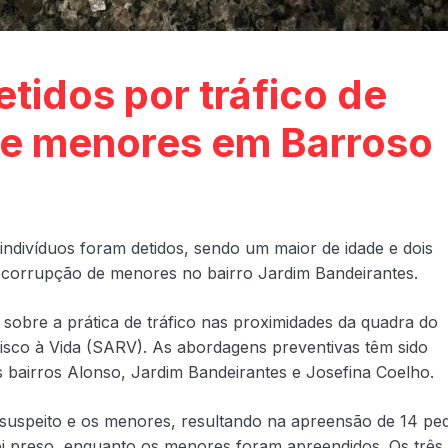
etidos por tráfico de
de menores em Barroso
s indivíduos foram detidos, sendo um maior de idade e dois
 corrupção de menores no bairro Jardim Bandeirantes.
obre a prática de tráfico nas proximidades da quadra do
 Risco à Vida (SARV). As abordagens preventivas têm sido
os bairros Alonso, Jardim Bandeirantes e Josefina Coelho.
 suspeito e os menores, resultando na apreensão de 14 pe
foi preso, enquanto os menores foram apreendidos. Os três