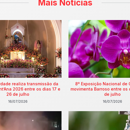
Mais Notícias
rdade realiza transmissão da
8º Exposição Nacional de 
nt’Ana 2026 entre os dias 17 e
movimenta Barroso entre os 
26 de julho
de julho
16/07/2026
16/07/2026