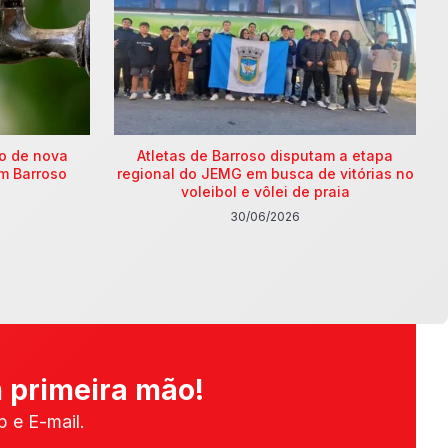
ão de nova
Atletas de Barroso disputam a etapa
m Barroso
regional do JEMG em busca de vitórias no
voleibol e vôlei de praia
30/06/2026
 primeira mão!
 e E-mail.