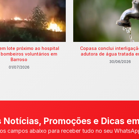
em lote próximo ao hospital
Copasa conclui interligaç
 bombeiros voluntários em
adutora de água tratada e
Barroso
30/06/2026
01/07/2026
 Notícias, Promoções e Dicas em
os campos abaixo para receber tudo no seu WhatsApp