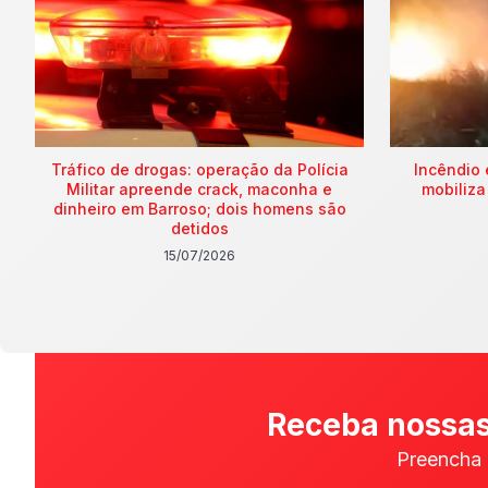
Tráfico de drogas: operação da Polícia
Incêndio 
Militar apreende crack, maconha e
mobiliza
dinheiro em Barroso; dois homens são
detidos
15/07/2026
Receba nossas
Preencha 