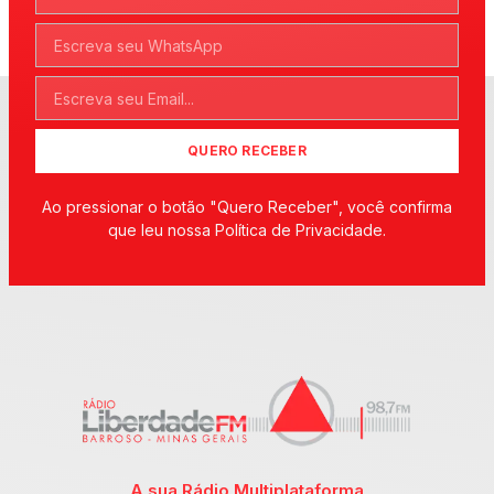
QUERO RECEBER
Ao pressionar o botão "Quero Receber", você confirma
que leu nossa Política de Privacidade.
A sua Rádio Multiplataforma