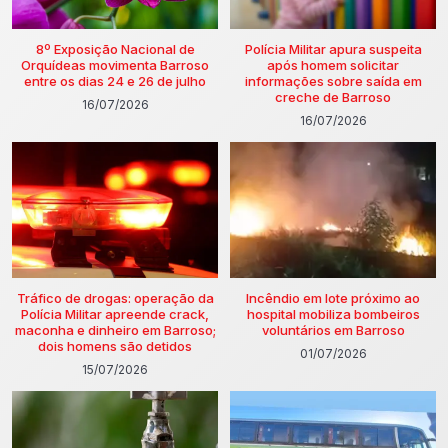
8º Exposição Nacional de
Polícia Militar apura suspeita
Orquídeas movimenta Barroso
após homem solicitar
entre os dias 24 e 26 de julho
informações sobre saída em
creche de Barroso
16/07/2026
16/07/2026
Tráfico de drogas: operação da
Incêndio em lote próximo ao
Polícia Militar apreende crack,
hospital mobiliza bombeiros
maconha e dinheiro em Barroso;
voluntários em Barroso
dois homens são detidos
01/07/2026
15/07/2026