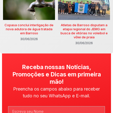
Copasa conclui interligação de
Atletas de Barroso disputam a
nova adutora de água tratada
etapa regional do JEMG em
em Barroso
busca de vitórias no voleibol e
vôlei de praia
30/06/2026
30/06/2026
Receba nossas Notícias,
Promoções e Dicas em primeira
mão!
Preencha os campos abaixo para receber
tudo no seu WhatsApp e E-mail.