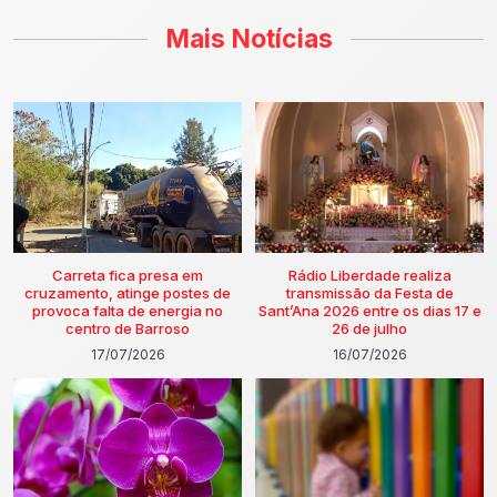
Mais Notícias
Carreta fica presa em
Rádio Liberdade realiza
cruzamento, atinge postes de
transmissão da Festa de
provoca falta de energia no
Sant’Ana 2026 entre os dias 17 e
centro de Barroso
26 de julho
17/07/2026
16/07/2026