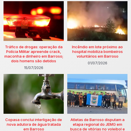
Tráfico de drogas: operação da
Incêndio em lote próximo ao
Polícia Militar apreende crack,
hospital mobiliza bombeiros
maconha e dinheiro em Barroso;
voluntários em Barroso
dois homens são detidos
01/07/2026
15/07/2026
Copasa conclui interligação de
Atletas de Barroso disputam a
nova adutora de água tratada
etapa regional do JEMG em
em Barroso
busca de vitórias no voleibol e