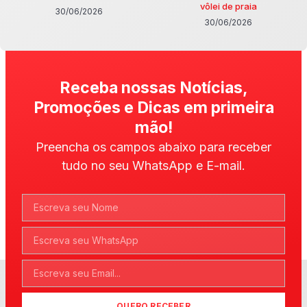
vôlei de praia
30/06/2026
30/06/2026
Receba nossas Notícias,
Promoções e Dicas em primeira
mão!
Preencha os campos abaixo para receber
tudo no seu WhatsApp e E-mail.
QUERO RECEBER