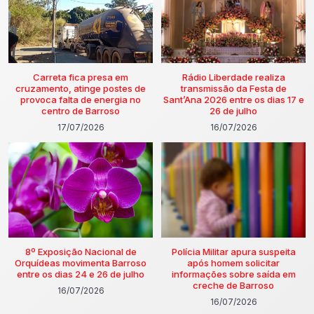
Carreta fica presa em
Rádio Liberdade realiza
cruzamento, atinge postes de
transmissão da Festa de
provoca falta de energia no
Sant’Ana 2026 entre os dias 17 e
centro de Barroso
26 de julho
17/07/2026
16/07/2026
8º Exposição Nacional de
Polícia Militar apura suspeita
Orquídeas movimenta Barroso
após homem solicitar
entre os dias 24 e 26 de julho
informações sobre saída em
creche de Barroso
16/07/2026
16/07/2026