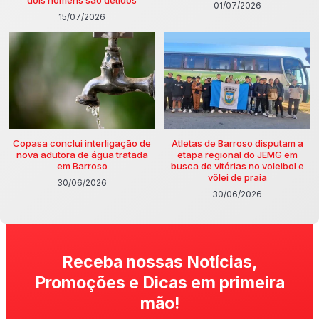
dois homens são detidos
01/07/2026
15/07/2026
Copasa conclui interligação de
Atletas de Barroso disputam a
nova adutora de água tratada
etapa regional do JEMG em
em Barroso
busca de vitórias no voleibol e
vôlei de praia
30/06/2026
30/06/2026
Receba nossas Notícias,
Promoções e Dicas em primeira
mão!