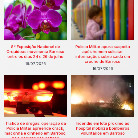
8º Exposição Nacional de
Polícia Militar apura suspeita
Orquídeas movimenta Barroso
após homem solicitar
entre os dias 24 e 26 de julho
informações sobre saída em
creche de Barroso
16/07/2026
16/07/2026
Tráfico de drogas: operação da
Incêndio em lote próximo ao
Polícia Militar apreende crack,
hospital mobiliza bombeiros
maconha e dinheiro em Barroso;
voluntários em Barroso