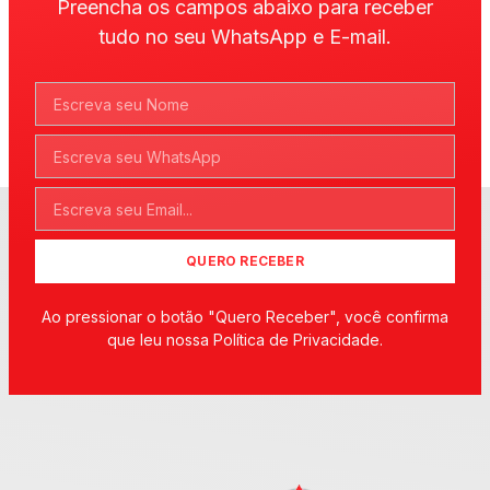
Preencha os campos abaixo para receber
tudo no seu WhatsApp e E-mail.
QUERO RECEBER
Ao pressionar o botão "Quero Receber", você confirma
que leu nossa Política de Privacidade.