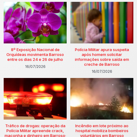
8º Exposição Nacional de
Polícia Militar apura suspeita
Orquídeas movimenta Barroso
após homem solicitar
entre os dias 24 e 26 de julho
informações sobre saída em
creche de Barroso
16/07/2026
16/07/2026
Tráfico de drogas: operação da
Incêndio em lote próximo ao
Polícia Militar apreende crack,
hospital mobiliza bombeiros
maconha e dinheiro em Barroso;
voluntários em Barroso