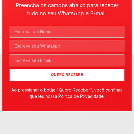
Preencha os campos abaixo para receber
tudo no seu WhatsApp e E-mail.
QUERO RECEBER
Ao pressionar o botão "Quero Receber", você confirma
que leu nossa Política de Privacidade.