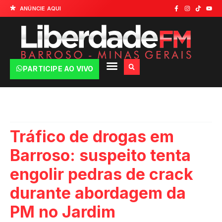
ANÚNCIE AQUI
PARTICIPE AO VIVO
Tráfico de drogas em
Barroso: suspeito tenta
engolir pedras de crack
durante abordagem da
PM no Jardim