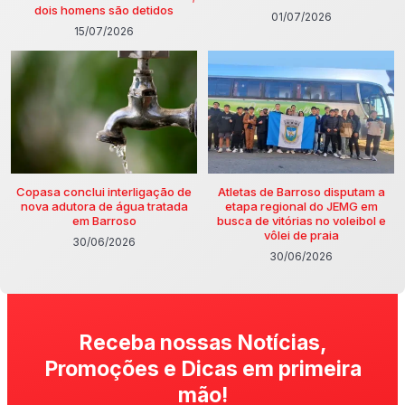
dois homens são detidos
01/07/2026
15/07/2026
Copasa conclui interligação de
Atletas de Barroso disputam a
nova adutora de água tratada
etapa regional do JEMG em
em Barroso
busca de vitórias no voleibol e
vôlei de praia
30/06/2026
30/06/2026
Receba nossas Notícias,
Promoções e Dicas em primeira
mão!