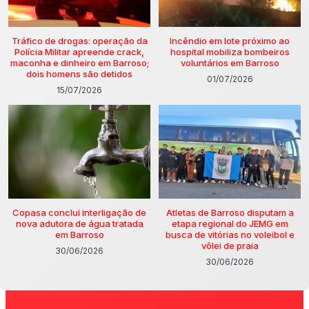
Tráfico de drogas: operação da
Incêndio em lote próximo ao
Polícia Militar apreende crack,
hospital mobiliza bombeiros
maconha e dinheiro em Barroso;
voluntários em Barroso
dois homens são detidos
01/07/2026
15/07/2026
Copasa conclui interligação de
Atletas de Barroso disputam a
nova adutora de água tratada
etapa regional do JEMG em
em Barroso
busca de vitórias no voleibol e
vôlei de praia
30/06/2026
30/06/2026