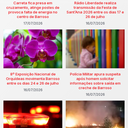
Carreta fica presa em
Rádio Liberdade realiza
cruzamento, atinge postes de
transmissão da Festa de
provoca falta de energia no
Sant’Ana 2026 entre os dias 17 e
centro de Barroso
26 de julho
17/07/2026
16/07/2026
8º Exposição Nacional de
Polícia Militar apura suspeita
Orquídeas movimenta Barroso
após homem solicitar
entre os dias 24 e 26 de julho
informações sobre saída em
creche de Barroso
16/07/2026
16/07/2026