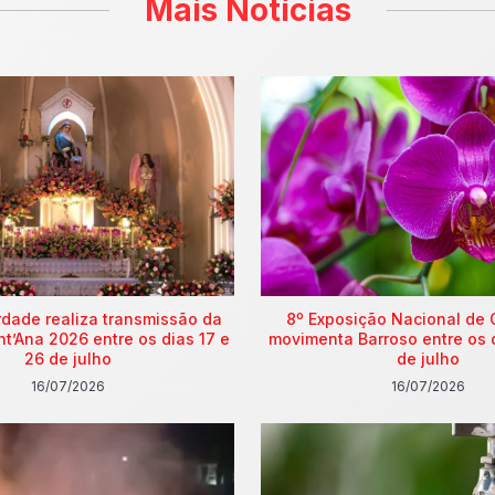
Mais Notícias
rdade realiza transmissão da
8º Exposição Nacional de 
nt’Ana 2026 entre os dias 17 e
movimenta Barroso entre os 
26 de julho
de julho
16/07/2026
16/07/2026