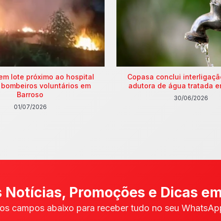
em lote próximo ao hospital
Copasa conclui interligaç
 bombeiros voluntários em
adutora de água tratada e
Barroso
30/06/2026
01/07/2026
 Notícias, Promoções e Dicas em
os campos abaixo para receber tudo no seu WhatsApp