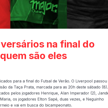
ersários na final do
a quem são eles
ificados para a final do Futsal de Verão. O Liverpool passou
isão da Taça Prata, marcada para as 20h deste sábado (8)
cados pelos jogadores Henrique, Alan Imperador (2), Jand
 Maria, os jogadores Elton Sapé, duas vezes, e Neguinho
torneio e vai em busca do bicampeonato.