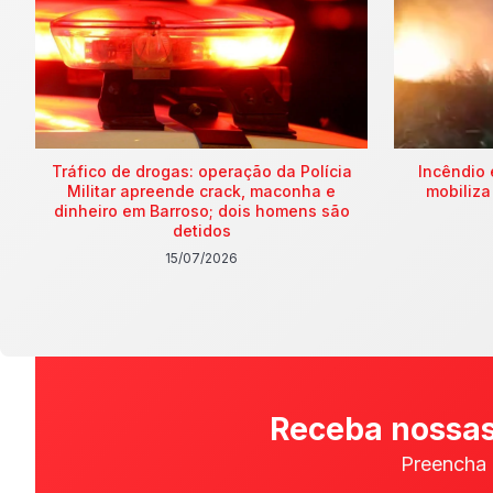
Tráfico de drogas: operação da Polícia
Incêndio 
Militar apreende crack, maconha e
mobiliza
dinheiro em Barroso; dois homens são
detidos
15/07/2026
Receba nossas
Preencha 