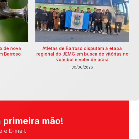
ão de nova
Atletas de Barroso disputam a etapa
m Barroso
regional do JEMG em busca de vitórias no
voleibol e vôlei de praia
30/06/2026
 primeira mão!
 e E-mail.