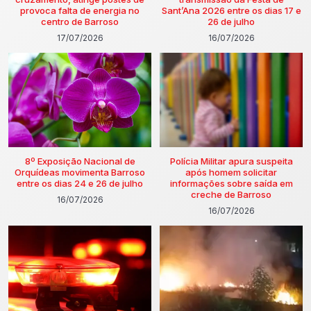
provoca falta de energia no
Sant’Ana 2026 entre os dias 17 e
centro de Barroso
26 de julho
17/07/2026
16/07/2026
8º Exposição Nacional de
Polícia Militar apura suspeita
Orquídeas movimenta Barroso
após homem solicitar
entre os dias 24 e 26 de julho
informações sobre saída em
creche de Barroso
16/07/2026
16/07/2026