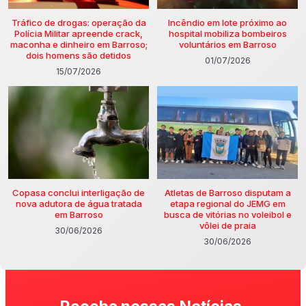
Tráfico de drogas: operação da
Incêndio em lote próximo ao
Polícia Militar apreende crack,
hospital mobiliza bombeiros
maconha e dinheiro em Barroso;
voluntários em Barroso
dois homens são detidos
01/07/2026
15/07/2026
Copasa conclui interligação de
Atletas de Barroso disputam a
nova adutora de água tratada
etapa regional do JEMG em
em Barroso
busca de vitórias no voleibol e
vôlei de praia
30/06/2026
30/06/2026