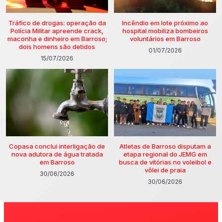
Tráfico de drogas: operação da
Incêndio em lote próximo ao
Polícia Militar apreende crack,
hospital mobiliza bombeiros
maconha e dinheiro em Barroso;
voluntários em Barroso
dois homens são detidos
01/07/2026
15/07/2026
Copasa conclui interligação de
Atletas de Barroso disputam a
nova adutora de água tratada
etapa regional do JEMG em
em Barroso
busca de vitórias no voleibol e
vôlei de praia
30/06/2026
30/06/2026