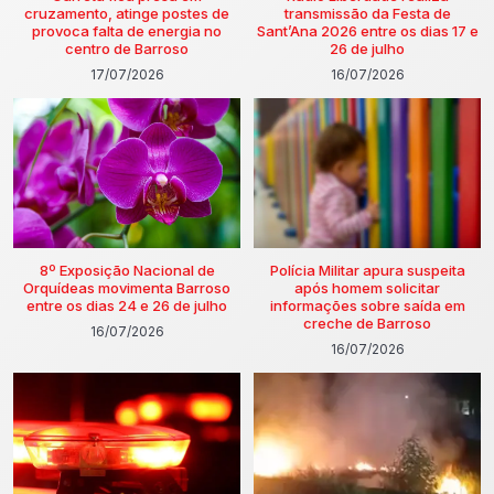
cruzamento, atinge postes de
transmissão da Festa de
provoca falta de energia no
Sant’Ana 2026 entre os dias 17 e
centro de Barroso
26 de julho
17/07/2026
16/07/2026
8º Exposição Nacional de
Polícia Militar apura suspeita
Orquídeas movimenta Barroso
após homem solicitar
entre os dias 24 e 26 de julho
informações sobre saída em
creche de Barroso
16/07/2026
16/07/2026