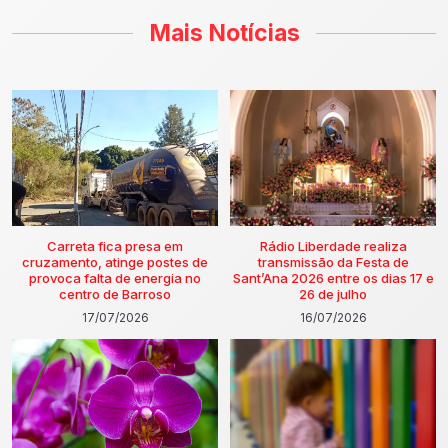
Mais Notícias
Carreta fica presa em
Rádio Liberdade realiza
cruzamento, atinge postes de
transmissão da Festa de
provoca falta de energia no
Sant’Ana 2026 entre os dias 17 e
centro de Barroso
26 de julho
17/07/2026
16/07/2026