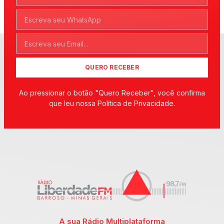
QUERO RECEBER
Ao pressionar o botão "Quero Receber", você confirma
que leu nossa Política de Privacidade.
A sua Rádio Multiplataforma