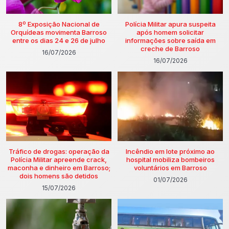
8º Exposição Nacional de
Polícia Militar apura suspeita
Orquídeas movimenta Barroso
após homem solicitar
entre os dias 24 e 26 de julho
informações sobre saída em
creche de Barroso
16/07/2026
16/07/2026
Tráfico de drogas: operação da
Incêndio em lote próximo ao
Polícia Militar apreende crack,
hospital mobiliza bombeiros
maconha e dinheiro em Barroso;
voluntários em Barroso
dois homens são detidos
01/07/2026
15/07/2026