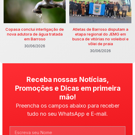
Copasa conclui interligação de
Atletas de Barroso disputam a
nova adutora de água tratada
etapa regional do JEMG em
em Barroso
busca de vitórias no voleibol e
vôlei de praia
30/06/2026
30/06/2026
Receba nossas Notícias,
Promoções e Dicas em primeira
mão!
Preencha os campos abaixo para receber
tudo no seu WhatsApp e E-mail.