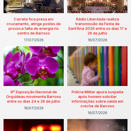
Carreta fica presa em
Rádio Liberdade realiza
cruzamento, atinge postes de
transmissão da Festa de
provoca falta de energia no
Sant’Ana 2026 entre os dias 17 e
centro de Barroso
26 de julho
17/07/2026
16/07/2026
8º Exposição Nacional de
Polícia Militar apura suspeita
Orquídeas movimenta Barroso
após homem solicitar
entre os dias 24 e 26 de julho
informações sobre saída em
creche de Barroso
16/07/2026
16/07/2026