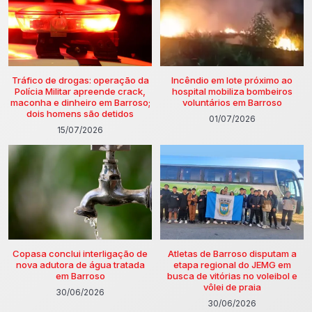
Tráfico de drogas: operação da
Incêndio em lote próximo ao
Polícia Militar apreende crack,
hospital mobiliza bombeiros
maconha e dinheiro em Barroso;
voluntários em Barroso
dois homens são detidos
01/07/2026
15/07/2026
Copasa conclui interligação de
Atletas de Barroso disputam a
nova adutora de água tratada
etapa regional do JEMG em
em Barroso
busca de vitórias no voleibol e
vôlei de praia
30/06/2026
30/06/2026