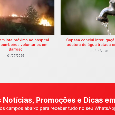
em lote próximo ao hospital
Copasa conclui interligaç
 bombeiros voluntários em
adutora de água tratada e
Barroso
30/06/2026
01/07/2026
 Notícias, Promoções e Dicas em
os campos abaixo para receber tudo no seu WhatsApp