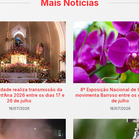
Mais Notícias
rdade realiza transmissão da
8º Exposição Nacional de 
nt’Ana 2026 entre os dias 17 e
movimenta Barroso entre os 
26 de julho
de julho
16/07/2026
16/07/2026