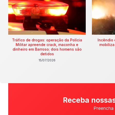
Tráfico de drogas: operação da Polícia
Incêndio 
Militar apreende crack, maconha e
mobiliza
dinheiro em Barroso; dois homens são
detidos
15/07/2026
Receba nossas
Preencha 