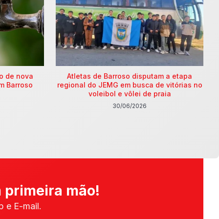
ão de nova
Atletas de Barroso disputam a etapa
m Barroso
regional do JEMG em busca de vitórias no
voleibol e vôlei de praia
30/06/2026
 primeira mão!
 e E-mail.