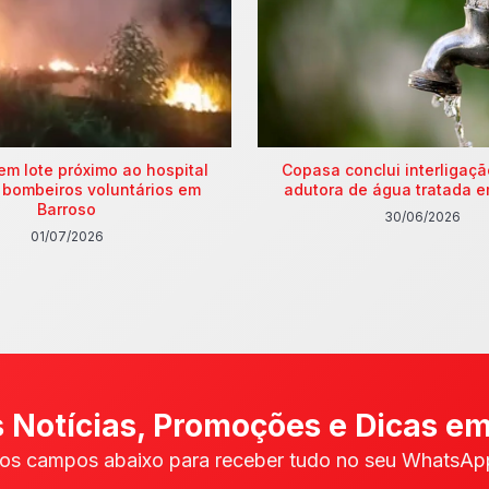
em lote próximo ao hospital
Copasa conclui interligaç
 bombeiros voluntários em
adutora de água tratada e
Barroso
30/06/2026
01/07/2026
 Notícias, Promoções e Dicas em
os campos abaixo para receber tudo no seu WhatsApp