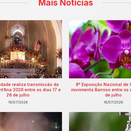
Mais Notícias
rdade realiza transmissão da
8º Exposição Nacional de 
nt’Ana 2026 entre os dias 17 e
movimenta Barroso entre os 
26 de julho
de julho
16/07/2026
16/07/2026