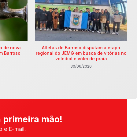
ão de nova
Atletas de Barroso disputam a etapa
m Barroso
regional do JEMG em busca de vitórias no
voleibol e vôlei de praia
30/06/2026
 primeira mão!
 e E-mail.