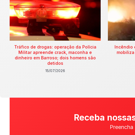
Tráfico de drogas: operação da Polícia
Incêndio 
Militar apreende crack, maconha e
mobiliza
dinheiro em Barroso; dois homens são
detidos
15/07/2026
Receba nossas
Preencha 