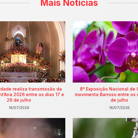
Mais Notícias
rdade realiza transmissão da
8º Exposição Nacional de 
nt’Ana 2026 entre os dias 17 e
movimenta Barroso entre os 
26 de julho
de julho
16/07/2026
16/07/2026