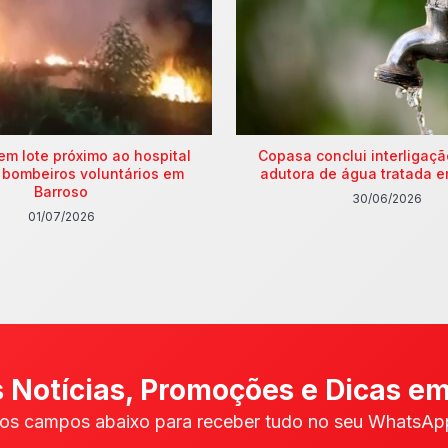
em lote próximo ao hospital
Copasa conclui interligaç
 bombeiros voluntários em
adutora de água tratada e
Barroso
30/06/2026
01/07/2026
 Notícias, Promoções e Dicas em
os campos abaixo para receber tudo no seu WhatsApp