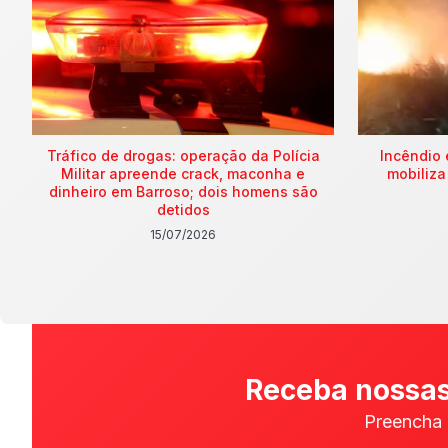
Tráfico de drogas: operação da Polícia
Incêndio 
Militar apreende crack, maconha e
mobiliza
dinheiro em Barroso; dois homens são
detidos
15/07/2026
Receba nossas
Preencha 