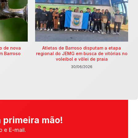
ão de nova
Atletas de Barroso disputam a etapa
m Barroso
regional do JEMG em busca de vitórias no
voleibol e vôlei de praia
30/06/2026
 primeira mão!
 e E-mail.