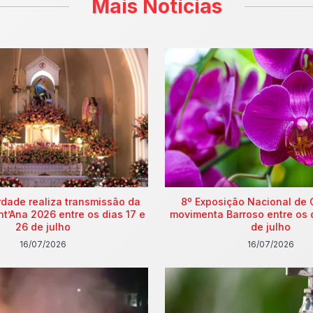
Mais Notícias
rdade realiza transmissão da
8º Exposição Nacional de 
nt’Ana 2026 entre os dias 17 e
movimenta Barroso entre os 
26 de julho
de julho
16/07/2026
16/07/2026