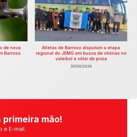
ão de nova
Atletas de Barroso disputam a etapa
m Barroso
regional do JEMG em busca de vitórias no
voleibol e vôlei de praia
30/06/2026
 primeira mão!
 e E-mail.