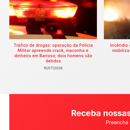
Tráfico de drogas: operação da Polícia
Incêndio 
Militar apreende crack, maconha e
mobiliza
dinheiro em Barroso; dois homens são
detidos
15/07/2026
Receba nossas
Preencha 