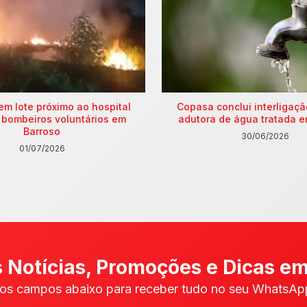
em lote próximo ao hospital
Copasa conclui interligaç
 bombeiros voluntários em
adutora de água tratada e
Barroso
30/06/2026
01/07/2026
 Notícias, Promoções e Dicas em
os campos abaixo para receber tudo no seu WhatsApp