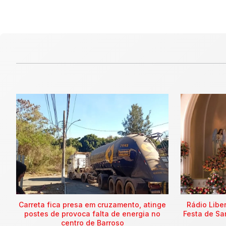
Carreta fica presa em cruzamento, atinge
Rádio Libe
postes de provoca falta de energia no
Festa de Sa
centro de Barroso