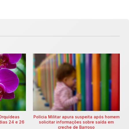
Orquídeas
Polícia Militar apura suspeita após homem
dias 24 e 26
solicitar informações sobre saída em
creche de Barroso