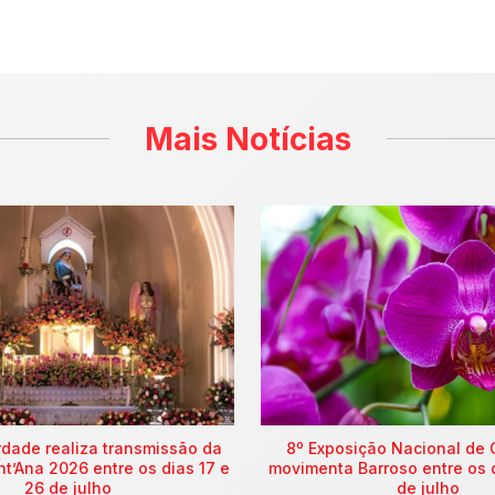
Mais Notícias
rdade realiza transmissão da
8º Exposição Nacional de 
nt’Ana 2026 entre os dias 17 e
movimenta Barroso entre os 
26 de julho
de julho