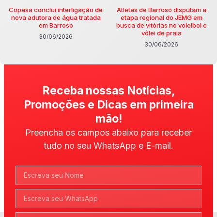
Copasa conclui interligação de
Atletas de Barroso disputam a
nova adutora de água tratada
etapa regional do JEMG em
em Barroso
busca de vitórias no voleibol e
vôlei de praia
30/06/2026
30/06/2026
Receba nossas Notícias,
Promoções e Dicas em primeira
mão!
Preencha os campos abaixo para receber
tudo no seu WhatsApp e E-mail.