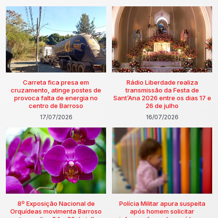
Carreta fica presa em
Rádio Liberdade realiza
cruzamento, atinge postes de
transmissão da Festa de
provoca falta de energia no
Sant’Ana 2026 entre os dias 17 e
centro de Barroso
26 de julho
17/07/2026
16/07/2026
8º Exposição Nacional de
Polícia Militar apura suspeita
Orquídeas movimenta Barroso
após homem solicitar