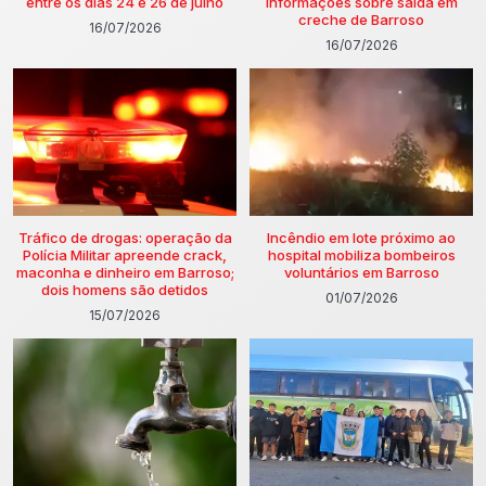
entre os dias 24 e 26 de julho
informações sobre saída em
creche de Barroso
16/07/2026
16/07/2026
Tráfico de drogas: operação da
Incêndio em lote próximo ao
Polícia Militar apreende crack,
hospital mobiliza bombeiros
maconha e dinheiro em Barroso;
voluntários em Barroso
dois homens são detidos
01/07/2026
15/07/2026