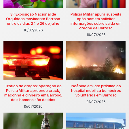
8º Exposição Nacional de
Polícia Militar apura suspeita
Orquídeas movimenta Barroso
após homem solicitar
entre os dias 24 e 26 de julho
informações sobre saída em
creche de Barroso
16/07/2026
16/07/2026
Tráfico de drogas: operação da
Incêndio em lote próximo ao
Polícia Militar apreende crack,
hospital mobiliza bombeiros
maconha e dinheiro em Barroso;
voluntários em Barroso
dois homens são detidos
01/07/2026
15/07/2026