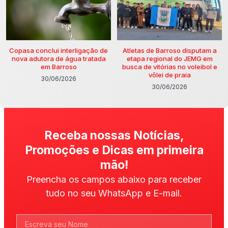
Copasa conclui interligação de
Atletas de Barroso disputam a
nova adutora de água tratada
etapa regional do JEMG em
em Barroso
busca de vitórias no voleibol e
vôlei de praia
30/06/2026
30/06/2026
Receba nossas Notícias,
Promoções e Dicas em primeira
mão!
Preencha os campos abaixo para receber
tudo no seu WhatsApp e E-mail.