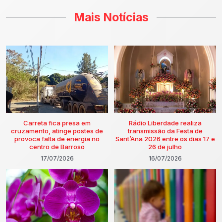
Mais Notícias
Carreta fica presa em
Rádio Liberdade realiza
cruzamento, atinge postes de
transmissão da Festa de
provoca falta de energia no
Sant’Ana 2026 entre os dias 17 e
centro de Barroso
26 de julho
17/07/2026
16/07/2026