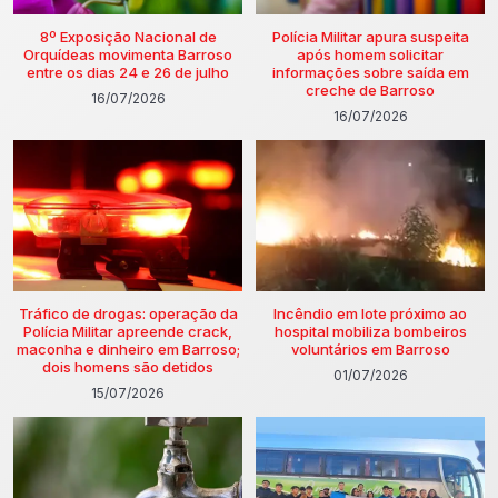
8º Exposição Nacional de
Polícia Militar apura suspeita
Orquídeas movimenta Barroso
após homem solicitar
entre os dias 24 e 26 de julho
informações sobre saída em
creche de Barroso
16/07/2026
16/07/2026
Tráfico de drogas: operação da
Incêndio em lote próximo ao
Polícia Militar apreende crack,
hospital mobiliza bombeiros
maconha e dinheiro em Barroso;
voluntários em Barroso
dois homens são detidos
01/07/2026
15/07/2026