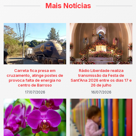
Mais Notícias
Carreta fica presa em
Rádio Liberdade realiza
cruzamento, atinge postes de
transmissão da Festa de
provoca falta de energia no
Sant’Ana 2026 entre os dias 17 e
centro de Barroso
26 de julho
17/07/2026
16/07/2026