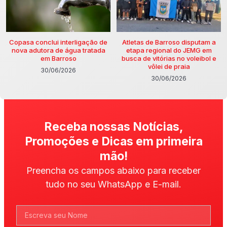
Copasa conclui interligação de
Atletas de Barroso disputam a
nova adutora de água tratada
etapa regional do JEMG em
em Barroso
busca de vitórias no voleibol e
vôlei de praia
30/06/2026
30/06/2026
Receba nossas Notícias,
Promoções e Dicas em primeira
mão!
Preencha os campos abaixo para receber
tudo no seu WhatsApp e E-mail.