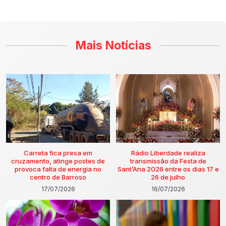
Mais Notícias
Carreta fica presa em
Rádio Liberdade realiza
cruzamento, atinge postes de
transmissão da Festa de
provoca falta de energia no
Sant’Ana 2026 entre os dias 17 e
centro de Barroso
26 de julho
17/07/2026
16/07/2026