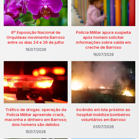
8º Exposição Nacional de
Polícia Militar apura suspeita
Orquídeas movimenta Barroso
após homem solicitar
entre os dias 24 e 26 de julho
informações sobre saída em
creche de Barroso
16/07/2026
16/07/2026
Tráfico de drogas: operação da
Incêndio em lote próximo ao
Polícia Militar apreende crack,
hospital mobiliza bombeiros
maconha e dinheiro em Barroso;
voluntários em Barroso
dois homens são detidos
01/07/2026
15/07/2026