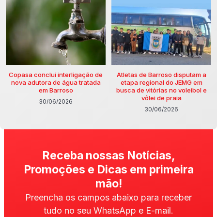
Copasa conclui interligação de
Atletas de Barroso disputam a
nova adutora de água tratada
etapa regional do JEMG em
em Barroso
busca de vitórias no voleibol e
vôlei de praia
30/06/2026
30/06/2026
Receba nossas Notícias,
Promoções e Dicas em primeira
mão!
Preencha os campos abaixo para receber
tudo no seu WhatsApp e E-mail.