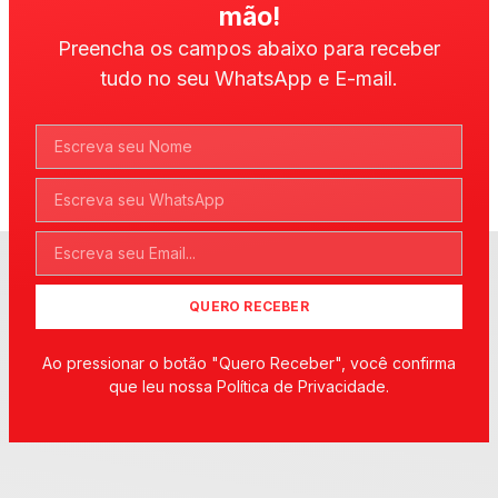
mão!
Preencha os campos abaixo para receber
tudo no seu WhatsApp e E-mail.
QUERO RECEBER
Ao pressionar o botão "Quero Receber", você confirma
que leu nossa Política de Privacidade.