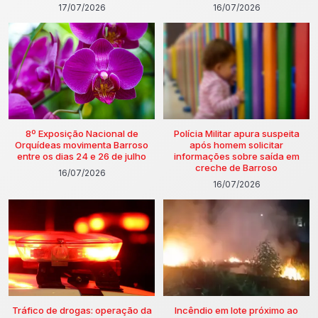
17/07/2026
16/07/2026
8º Exposição Nacional de
Polícia Militar apura suspeita
Orquídeas movimenta Barroso
após homem solicitar
entre os dias 24 e 26 de julho
informações sobre saída em
creche de Barroso
16/07/2026
16/07/2026
Tráfico de drogas: operação da
Incêndio em lote próximo ao