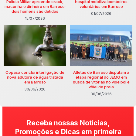
Polícia Militar apreende crack,
hospital mobiliza bombeiros
maconha e dinheiro em Barroso;
voluntários em Barroso
dois homens são detidos
01/07/2026
15/07/2026
Copasa conclui interligação de
Atletas de Barroso disputam a
nova adutora de água tratada
etapa regional do JEMG em
em Barroso
busca de vitórias no voleibol e
vôlei de praia
30/06/2026
30/06/2026
Receba nossas Notícias,
Promoções e Dicas em primeira