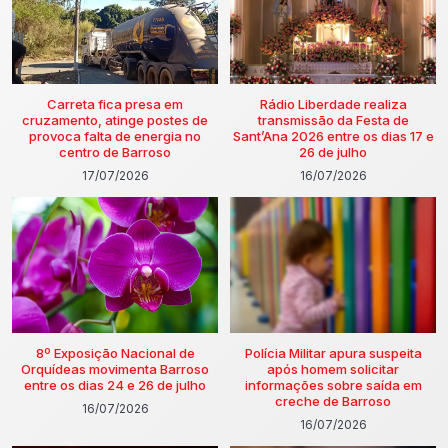
Carreta fica presa em
Rádio Liberdade realiza
cruzamento, atinge postes de
transmissão da Festa de
provoca falta de energia no
Sant’Ana 2026 entre os dias 17 e
centro de Barroso
26 de julho
17/07/2026
16/07/2026
8º Exposição Nacional de
Polícia Militar apura suspeita
Orquídeas movimenta Barroso
após homem solicitar
entre os dias 24 e 26 de julho
informações sobre saída em
creche de Barroso
16/07/2026
16/07/2026