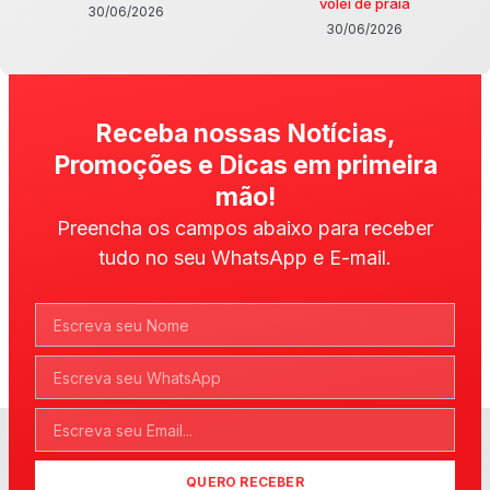
vôlei de praia
30/06/2026
30/06/2026
Receba nossas Notícias,
Promoções e Dicas em primeira
mão!
Preencha os campos abaixo para receber
tudo no seu WhatsApp e E-mail.
QUERO RECEBER