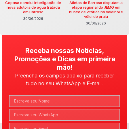
Copasa conclui interligação de
Atletas de Barroso disputam a
nova adutora de água tratada
etapa regional do JEMG em
em Barroso
busca de vitórias no voleibol e
vôlei de praia
30/06/2026
30/06/2026
Receba nossas Notícias,
Promoções e Dicas em primeira
mão!
Preencha os campos abaixo para receber
tudo no seu WhatsApp e E-mail.