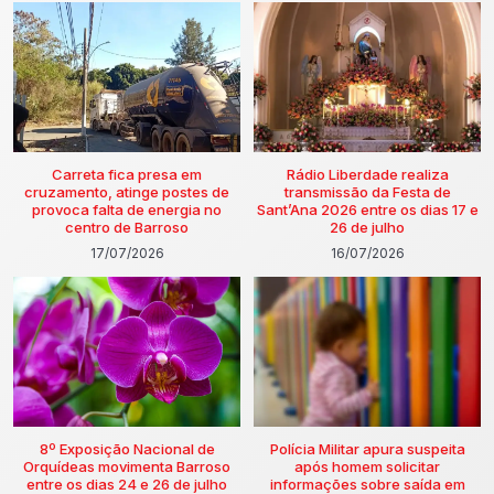
Carreta fica presa em
Rádio Liberdade realiza
cruzamento, atinge postes de
transmissão da Festa de
provoca falta de energia no
Sant’Ana 2026 entre os dias 17 e
centro de Barroso
26 de julho
17/07/2026
16/07/2026
8º Exposição Nacional de
Polícia Militar apura suspeita
Orquídeas movimenta Barroso
após homem solicitar
entre os dias 24 e 26 de julho
informações sobre saída em