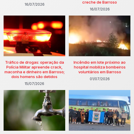
creche de Barroso
16/07/2026
16/07/2026
Tráfico de drogas: operação da
Incêndio em lote próximo ao
Polícia Militar apreende crack,
hospital mobiliza bombeiros
maconha e dinheiro em Barroso;
voluntários em Barroso
dois homens são detidos
01/07/2026
15/07/2026