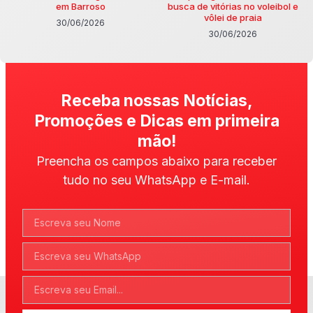
em Barroso
busca de vitórias no voleibol e
vôlei de praia
30/06/2026
30/06/2026
Receba nossas Notícias,
Promoções e Dicas em primeira
mão!
Preencha os campos abaixo para receber
tudo no seu WhatsApp e E-mail.