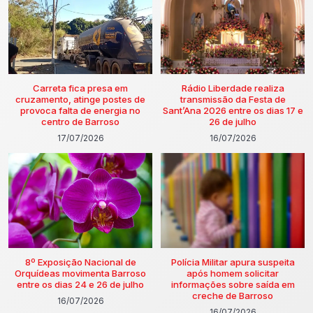
Carreta fica presa em
Rádio Liberdade realiza
cruzamento, atinge postes de
transmissão da Festa de
provoca falta de energia no
Sant’Ana 2026 entre os dias 17 e
centro de Barroso
26 de julho
17/07/2026
16/07/2026
8º Exposição Nacional de
Polícia Militar apura suspeita
Orquídeas movimenta Barroso
após homem solicitar
entre os dias 24 e 26 de julho
informações sobre saída em
creche de Barroso
16/07/2026
16/07/2026