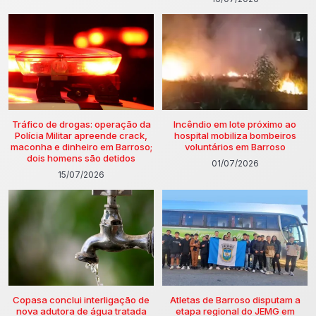
Tráfico de drogas: operação da
Incêndio em lote próximo ao
Polícia Militar apreende crack,
hospital mobiliza bombeiros
maconha e dinheiro em Barroso;
voluntários em Barroso
dois homens são detidos
01/07/2026
15/07/2026
Copasa conclui interligação de
Atletas de Barroso disputam a
nova adutora de água tratada
etapa regional do JEMG em